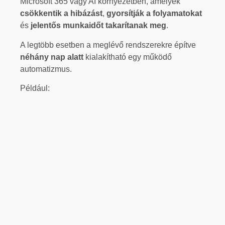
Microsoft 365 vagy AI környezetben, amelyek
csökkentik a hibázást
,
gyorsítják a folyamatokat
és
jelentős munkaidőt takarítanak meg
.
A legtöbb esetben a meglévő rendszerekre építve
néhány nap alatt
kialakítható egy működő
automatizmus.
Például: